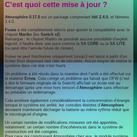
C’est quoi cette mise à jour ?
Atmosphère 0.17.0
est un package comprenant
hbl 2.4.0
, et hbmenu
3.4.0.
Fusee
à été complètement réécris pour ajouter la compatibilité avec le
chipset
Mariko
(les
Switch v2
).
Remarque : le chipset Mariko ne possède aucune possibilité d’exploit
logiciel, il faudra donc une puce comme la
SX CORE
ou la
SX LITE
(ou peut être l’arrivée future de clones).
Fusee ne peut fonctionner uniquement lorsqu’il est lancé à partir d’un
fichier Boot disposant des clés de sécurités. Aucun moyen de mettre le
système dans cet état n’est fourni.
Un problème a été résolu dans la manière dont l’arrêt a été effectué sur
le matériel
Erista
. Cela corrige un problème qui faisait que OFW (c’est
à dire le firmware originale de la Switch) affichait un écran noir au
démarrage après une mise hors tension d’
Atmosphère
sans effectuer
au préalable un redémarrage.
Cela améliore également considérablement la consommation d’énergie
lorsque le système est arrêté; les consoles éteintes d’
Atmosphere
devraient maintenant décharger la batterie au même rythme réduit que
le micrologiciel d’origine.
Un certain nombre de modifications mineures ont été apportées,
notamment: un certain nombre d’incohérences dans le système de
construction ont été corrigées.
Pour ceux qui construisent Atmosphère chez eux, le module système