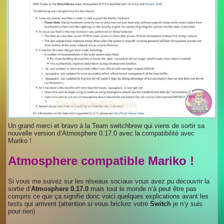
Un grand merci et bravo à la Team switchbrew qui viens de sortir sa
nouvelle version d’Atmosphere 0.17.0 avec la compatibilité avec
Mariko !
Atmosphere compatible Mariko !
Si vous me suivez sur les réseaux sociaux vous avez pu découvrir la
sortie d’
Atmosphere 0.17.0
mais tout le monde n’à peut être pas
compris ce que ça signifie donc voici quelques explications avant les
tests qui arrivent (attention si vous brickez votre
Switch
je n’y suis
pour rien)