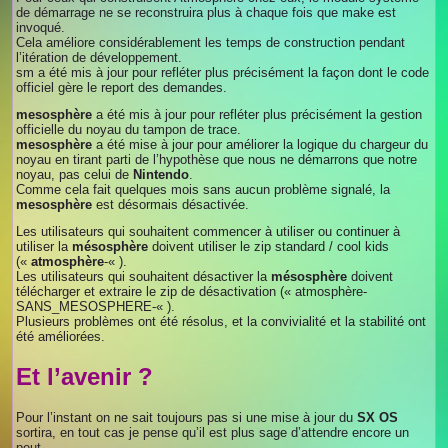
de démarrage ne se reconstruira plus à chaque fois que make est
invoqué.
Cela améliore considérablement les temps de construction pendant
l’itération de développement.
sm a été mis à jour pour refléter plus précisément la façon dont le code
officiel gère le report des demandes.
mesosphère
a été mis à jour pour refléter plus précisément la gestion
officielle du noyau du tampon de trace.
mesosphère
a été mise à jour pour améliorer la logique du chargeur du
noyau en tirant parti de l’hypothèse que nous ne démarrons que notre
noyau, pas celui de
Nintendo
.
Comme cela fait quelques mois sans aucun problème signalé, la
mesosphère
est désormais désactivée.
Les utilisateurs qui souhaitent commencer à utiliser ou continuer à
utiliser la
mésosphère
doivent utiliser le zip standard / cool kids
(«
atmosphère
-« ).
Les utilisateurs qui souhaitent désactiver la
mésosphère
doivent
télécharger et extraire le zip de désactivation (« atmosphère-
SANS_MESOSPHERE-« ).
Plusieurs problèmes ont été résolus, et la convivialité et la stabilité ont
été améliorées.
Et l’avenir ?
Pour l’instant on ne sait toujours pas si une mise à jour du
SX OS
sortira, en tout cas je pense qu’il est plus sage d’attendre encore un
peut.