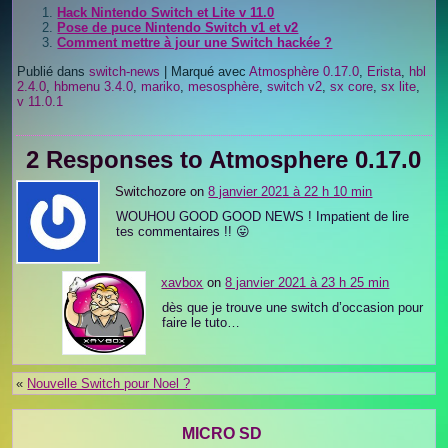
Hack Nintendo Switch et Lite v 11.0
Pose de puce Nintendo Switch v1 et v2
Comment mettre à jour une Switch hackée ?
Publié dans
switch-news
|
Marqué avec
Atmosphère 0.17.0
,
Erista
,
hbl
2.4.0
,
hbmenu 3.4.0
,
mariko
,
mesosphère
,
switch v2
,
sx core
,
sx lite
,
v 11.0.1
2 Responses to Atmosphere 0.17.0
Switchozore on
8 janvier 2021 à 22 h 10 min
WOUHOU GOOD GOOD NEWS ! Impatient de lire
tes commentaires !! 😛
xavbox
on
8 janvier 2021 à 23 h 25 min
dès que je trouve une switch d’occasion pour
faire le tuto…
«
Nouvelle Switch pour Noel ?
MICRO SD