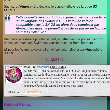
Sachez qu’
Atmosphère
deviens le support officiel de la
puce SX
CORE
!
Cette nouvelle version doit donc pouvoir permettre de faire
un downgrade des switch v 11.0.1 vers une version
compatible avec le SX OS ou alors de le remplacer par
Atmosphere mais ne permettra pas de se passer de la puce
pour les Switch v2 !
Bien sure je testerais prochainement, en attendant ne prenez pas trop
de risques avec vos Switch en voulant jouer les Beta Testeurs !
Et pour les Warriors, voici le lien officiel pour télécharger Atmosphère
0.17.0
CLIQUEZ ICI
xavbox
Post By
(
18 Posts
)
J'ai fêté mes 10 ans de Xavbox à la Nuit Du Hack en juin dernier, tout à
commencer par la xbox et maintenant on peut retrouver un site par console
des tests, des tutos et des news. Mais pour plus d'infos suivez moi sur Twit
pour les infos un peu plus fun et que vous ne retrouverez nulle part ailleurs 
notre page Facebook, aimez là comme je vous aime.
Website: →
Portail Xavbox
Related Posts: