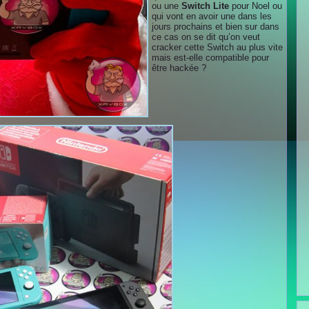
ou une
Switch Lite
pour Noel ou
qui vont en avoir une dans les
jours prochains et bien sur dans
ce cas on se dit qu’on veut
cracker cette Switch au plus vite
mais est-elle compatible pour
être hackée ?