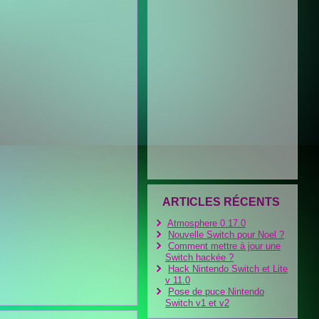
ARTICLES RÉCENTS
Atmosphere 0.17.0
Nouvelle Switch pour Noel ?
Comment mettre à jour une
Switch hackée ?
Hack Nintendo Switch et Lite
v 11.0
Pose de puce Nintendo
Switch v1 et v2