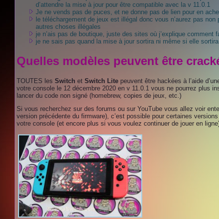
d’attendre la mise à jour pour être compatible avec la v 11.0.1
Je ne vends pas de puces, et ne donne pas de lien pour en ache
le téléchargement de jeux est illégal donc vous n’aurez pas no
autres choses illégales
je n’ais pas de boutique, juste des sites où j’explique comment 
je ne sais pas quand la mise à jour sortira ni même si elle sortir
Quelles modèles peuvent être crack
TOUTES les
Switch
et
Switch Lite
peuvent être hackées à l’aide d’un
votre console le 12 décembre 2020 en v 11.0.1 vous ne pourrez plus ins
lancer du code non signé (homebrew, copies de jeux, etc.)
Si vous recherchez sur des forums ou sur YouTube vous allez voir ente
version précédente du firmware), c’est possible pour certaines version
votre console (et encore plus si vous voulez continuer de jouer en ligne