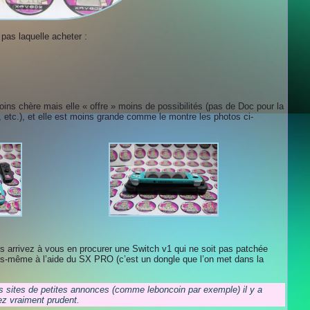
pas laquelle acheter :
oins chère mais elle « offre » moins de possibilités (pas de Doc pour la
, etc.), et elle est moins grande comme le montre les photos ci-
s arrivez à vous en procurer une Switch v1 qui ne soit pas patchée
vous-même à l’aide du SX PRO (c’est un dongle que l’on met dans la
 sites de petites annonces (comme leboncoin par exemple) il y a
z vraiment prudent.