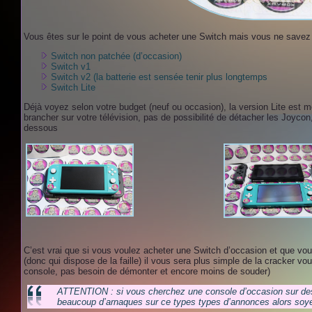
Vous êtes sur le point de vous acheter une Switch mais vous ne savez 
Switch non patchée (d’occasion)
Switch v1
Switch v2 (la batterie est sensée tenir plus longtemps
Switch Lite
Déjà voyez selon votre budget (neuf ou occasion), la version Lite est m
brancher sur votre télévision, pas de possibilité de détacher les Joycon
dessous
C’est vrai que si vous voulez acheter une Switch d’occasion et que vou
(donc qui dispose de la faille) il vous sera plus simple de la cracker 
console, pas besoin de démonter et encore moins de souder)
ATTENTION : si vous cherchez une console d’occasion sur des
beaucoup d’arnaques sur ce types types d’annonces alors soye