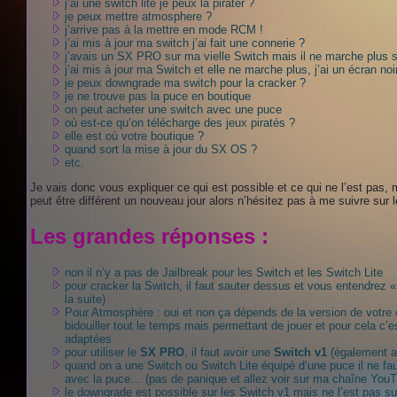
j’ai une switch lite je peux la pirater ?
je peux mettre atmosphere ?
j’arrive pas à la mettre en mode RCM !
j’ai mis à jour ma switch j’ai fait une connerie ?
j’avais un SX PRO sur ma vielle Switch mais il ne marche plus
j’ai mis à jour ma Switch et elle ne marche plus, j’ai un écran noi
je peux downgrade ma switch pour la cracker ?
je ne trouve pas la puce en boutique
on peut acheter une switch avec une puce
où est-ce qu’on télécharge des jeux piratés ?
elle est où votre boutique ?
quand sort la mise à jour du SX OS ?
etc.
Je vais donc vous expliquer ce qui est possible et ce qui ne l’est pas, 
peut être différent un nouveau jour alors n’hésitez pas à me suivre sur
Les grandes réponses :
non il n’y a pas de Jailbreak pour les Switch et les Switch Lite
pour cracker la Switch, il faut sauter dessus et vous entendre
la suite)
Pour Atmosphère : oui et non ça dépends de la version de votre co
bidouiller tout le temps mais permettant de jouer et pour cela c’e
adaptées
pour utiliser le
SX PRO
, il faut avoir une
Switch v1
(également a
quand on a une Switch ou Switch Lite équipé d’une puce il ne fau
avec la puce… (pas de panique et allez voir sur ma chaîne YouTu
le downgrade est possible sur les Switch v1 mais ne l’est pas su