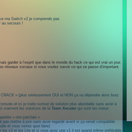
 sur ma Switch v2 je comprends pas
r au secours !
mais garder à l’esprit que dans le monde du hack ce qui est vrai un jour,
 les réseaux sociaux si vous voulez savoir ce qui se passe d’important.
z « CRACK » (plus sérieusement OUI et NON ça va dépendre alors lisez
nsole et ici je traite surtout de solution plus abordable sans avoir à
st vraiment les solutions de la
Team Xecuter
qui sont les mieux
ppelée « non patchée »
t pas mettre à jour sans avoir regardé avant si ça serait compatible
be et vous verrez quoi faire)
r les v2 et les Lite et si vous avez une v1 il est quand même préférable