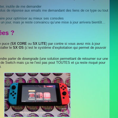
ter, inutile de me demander
n plus de réponse aux emails me demandant des liens de ce type ou tout
faire pour optimiser au mieux ses consoles
a un jour, mais je reste convaincu qu’une mise à jour arrivera bientôt…
ées ?
e puce (
SX CORE
ou
SX LITE
) par contre si vous avez mis à jour
taller le
SX OS
(c’est le système d’exploitation qui permet de pouvoir
ndre parler de downgrade (une solution permettant de retourner sur une
s de Switch mais ça ne l’est pas pout TOUTES et ça reste risqué pour
).