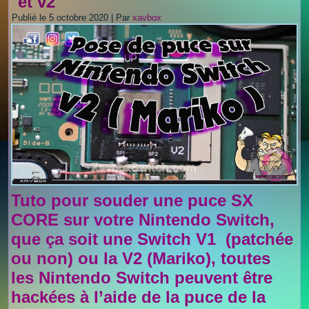
et v2
Publié le
5 octobre 2020
|
Par
xavbox
Tuto pour souder une puce SX
CORE sur votre Nintendo Switch,
que ça soit une Switch V1 (patchée
ou non) ou la V2 (Mariko), toutes
les Nintendo Switch peuvent être
hackées à l’aide de la puce de la