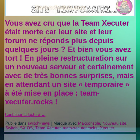
Vous avez cru que la
Team Xecuter
était morte car leur site et leur
forum ne réponds plus depuis
quelques jours ? Et bien vous avez
tort ! En pleine restructuration sur
un nouveau serveur et certainement
avec de très bonnes surprises, mais
en attendant un site « temporaire »
à été mise en place : team-
xecuter.rocks !
Continuer la lecture
→
Publié dans
switch-news
|
Marqué avec
Maxconsole
,
Nouveau site
,
Switch
,
SX OS
,
Team Xecuter
,
team-xecuter.rocks
,
Xecuter