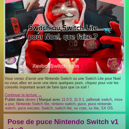
Vous venez d’avoir une Nintendo Switch ou une Switch Lite pour Noel
ou vous allez en avoir une dans quelques jours, cliquez pour voir les
conseils important avant de faire quoi que ce soit !
Continuer la lecture
→
Publié dans
divers
|
Marqué avec
11.0.0
,
11.0.1
,
jailbreak switch
,
mise
a jour
,
Nintendo Switch lite
,
ninteno switch
,
puce
,
puce nintendo
switch
,
puce xecuter
,
Switch
,
switch lite
,
sx core
,
sx lite
,
SX OS
Pose de puce Nintendo Switch v1