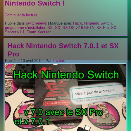
Nintendo Switch !
Continuer la lecture
→
Publié dans
switch-news
|
Marqué avec
Hack
,
Nintendo Switch
,
programme d’installation SX
,
SX
,
SX OS v2.6 BETA
,
SX Pro
,
SX
Server v1.1
,
Team Xecuter
Hack Nintendo Switch 7.0.1 et SX
Pro
Publié le
10 avril 2019
|
Par
xavbox