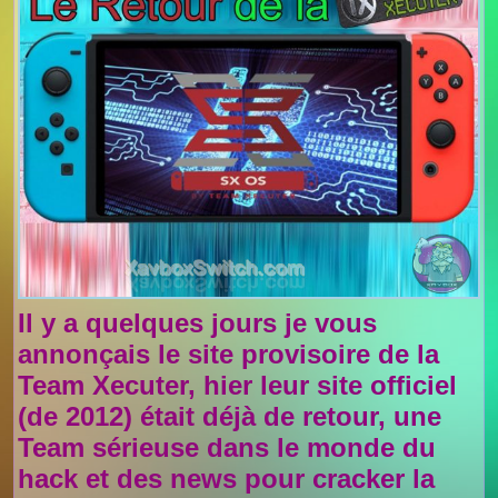
Il y a quelques jours je vous
annonçais le site provisoire de la
Team Xecuter, hier leur site officiel
(de 2012) était déjà de retour, une
Team sérieuse dans le monde du
hack et des news pour cracker la