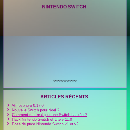
NINTENDO SWITCH
****************
ARTICLES RÉCENTS
Atmosphere 0.17.0
Nouvelle Switch pour Noel ?
Comment mettre à jour une Switch hackée ?
Hack Nintendo Switch et Lite v 11.0
Pose de puce Nintendo Switch v1 et v2