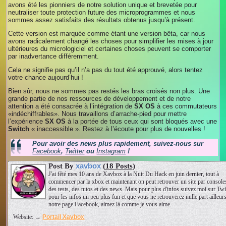
avons été les pionniers de notre solution unique et brevetée pour
neutraliser toute protection future des microprogrammes et nous
sommes assez satisfaits des résultats obtenus jusqu’à présent.
Cette version est marquée comme étant une version bêta, car nous
avons radicalement changé les choses pour simplifier les mises à jour
ultérieures du micrologiciel et certaines choses peuvent se comporter
par inadvertance différemment.
Cela ne signifie pas qu’il n’a pas du tout été approuvé, alors tentez
votre chance aujourd’hui !
Bien sûr, nous ne sommes pas restés les bras croisés non plus. Une
grande partie de nos ressources de développement et de notre
attention a été consacrée à l’intégration de
SX OS
à ces commutateurs
«indéchiffrables». Nous travaillons d’arrache-pied pour mettre
l’expérience
SX OS
à la portée de tous ceux qui sont bloqués avec une
Switch
« inaccessible ». Restez à l’écoute pour plus de nouvelles !
Pour avoir des news plus rapidement, suivez-nous sur
Facebook
,
Twitter
ou
Instagram
!
xavbox
Post By
(
18 Posts
)
J'ai fêté mes 10 ans de Xavbox à la Nuit Du Hack en juin dernier, tout à
commencer par la xbox et maintenant on peut retrouver un site par console
des tests, des tutos et des news. Mais pour plus d'infos suivez moi sur Twit
pour les infos un peu plus fun et que vous ne retrouverez nulle part ailleurs 
notre page Facebook, aimez là comme je vous aime.
Website: →
Portail Xavbox