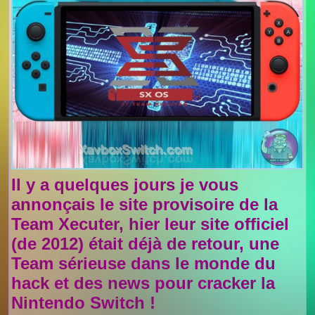
Il y a quelques jours je vous
annonçais le site provisoire de la
Team Xecuter, hier leur site officiel
(de 2012) était déjà de retour, une
Team sérieuse dans le monde du
hack et des news pour cracker la
Nintendo Switch !