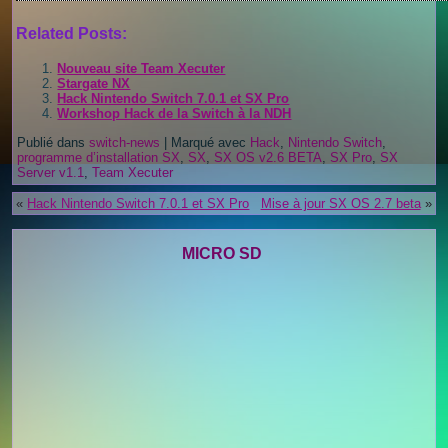
Related Posts:
Nouveau site Team Xecuter
Stargate NX
Hack Nintendo Switch 7.0.1 et SX Pro
Workshop Hack de la Switch à la NDH
Publié dans
switch-news
|
Marqué avec
Hack
,
Nintendo Switch
,
programme d’installation SX
,
SX
,
SX OS v2.6 BETA
,
SX Pro
,
SX
Server v1.1
,
Team Xecuter
«
Hack Nintendo Switch 7.0.1 et SX Pro
Mise à jour SX OS 2.7 beta
»
MICRO SD