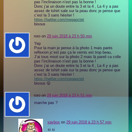
pas l’inclinaison n’est pas la bonne !
Donc j’ai un doute entre la 3 et la 4 , La 4 y a pas
assez de tshirt sale sur la peau donc je pense que
c’est la 3 sans hésiter !
https://twitter.com/megaoctet
bisous
roro on
29 juin 2018 à 23 h 50 min
Yep
Pour la main je pense à la photo 1 mais parés
reflexion jc’est pas ça le vernis est trop beau,
J’ai tous misé sur la photo 2 mais là pareil ca colle
pas l’inclinaison n’est pas la bonne !
Donc j’ai un doute entre la 3 et la 4 , La 4 y a pas
assez de tshirt sale sur la peau donc je pense que
c’est la 3 sans hésiter !
https://twitter.com/megaoctet
bisous 😛
roro on
29 juin 2018 à 23 h 51 min
marche pas ?
xavbox
on
29 juin 2018 à 23 h 57 min
si si