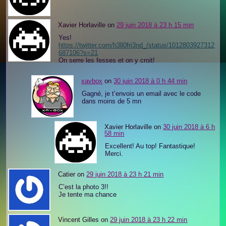
Xavier Horlaville on
29 juin 2018 à 23 h 15 min
Yes!
https://twitter.com/h3ll0fri3nd_/status/1012803927312
687106?s=21
On serre les fesses et on y croit!
xavbox
on
30 juin 2018 à 0 h 44 min
Gagné, je t’envois un email avec le code
dans moins de 5 mn
Xavier Horlaville on
30 juin 2018 à 6 h
58 min
Excellent! Au top! Fantastique!
Merci.
Catier on
29 juin 2018 à 23 h 21 min
C’est la photo 3!!
Je tente ma chance
Vincent Gilles on
29 juin 2018 à 23 h 22 min