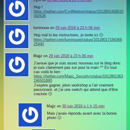
Hop !
https://twitter.com/CyrilMetton/status/1012801459510
042626
luminouw on
29 juin 2018 à 23 h 06 min
Hop mal lu les instructions, je tente ici 🙂
https://twitter.com/luminouw/status/10128017184369
25440
Majjz on
29 juin 2018 à 23 h 06 min
J’avoue que je suis assez nouveau sur le blog donc
je suis clairement pas sur pour la main ^^ En tout
cas voilà le lien:
https://twitter.com/Majjz_Security/status/1012801363
246501890
J’espère gagner, jeton workshop a l’air vraiment
passionant, et j’ai une switch qui attend que d’être
crackée 🙂
Majjz on
30 juin 2018 à 1 h 15 min
Mais j’avais répondu avant avec la bonne
photo 🙁