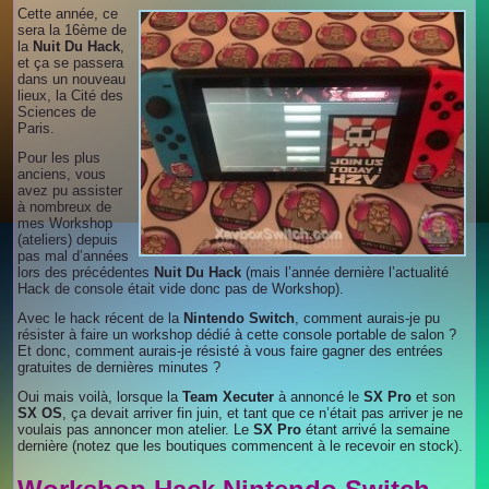
Cette année, ce
sera la 16ème de
la
Nuit Du Hack
,
et ça se passera
dans un nouveau
lieux, la Cité des
Sciences de
Paris.
Pour les plus
anciens, vous
avez pu assister
à nombreux de
mes Workshop
(ateliers) depuis
pas mal d’années
lors des précédentes
Nuit Du Hack
(mais l’année dernière l’actualité
Hack de console était vide donc pas de Workshop).
Avec le hack récent de la
Nintendo Switch
, comment aurais-je pu
résister à faire un workshop dédié à cette console portable de salon ?
Et donc, comment aurais-je résisté à vous faire gagner des entrées
gratuites de dernières minutes ?
Oui mais voilà, lorsque la
Team Xecuter
à annoncé le
SX Pro
et son
SX OS
, ça devait arriver fin juin, et tant que ce n’était pas arriver je ne
voulais pas annoncer mon atelier. Le
SX Pro
étant arrivé la semaine
dernière (notez que les boutiques commencent à le recevoir en stock).