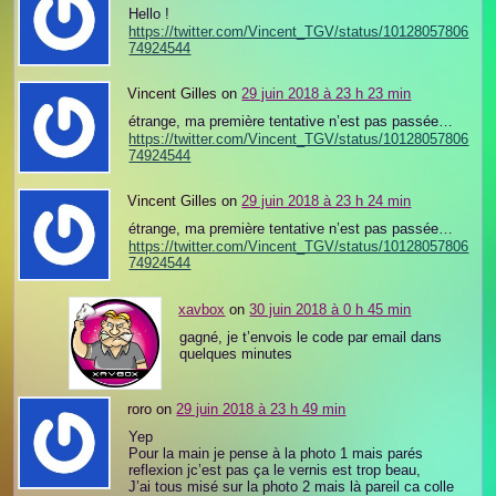
Hello !
https://twitter.com/Vincent_TGV/status/10128057806
74924544
Vincent Gilles on
29 juin 2018 à 23 h 23 min
étrange, ma première tentative n’est pas passée…
https://twitter.com/Vincent_TGV/status/10128057806
74924544
Vincent Gilles on
29 juin 2018 à 23 h 24 min
étrange, ma première tentative n’est pas passée…
https://twitter.com/Vincent_TGV/status/10128057806
74924544
xavbox
on
30 juin 2018 à 0 h 45 min
gagné, je t’envois le code par email dans
quelques minutes
roro on
29 juin 2018 à 23 h 49 min
Yep
Pour la main je pense à la photo 1 mais parés
reflexion jc’est pas ça le vernis est trop beau,
J’ai tous misé sur la photo 2 mais là pareil ca colle