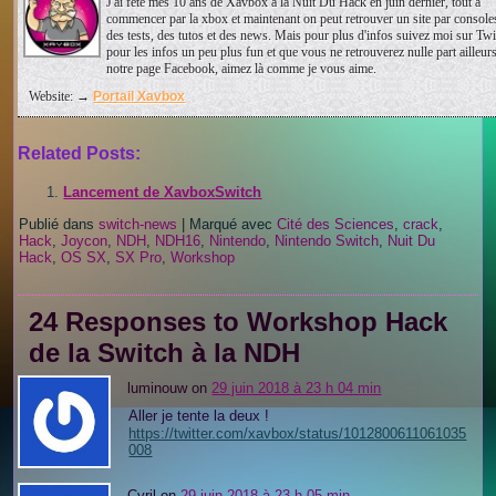
J'ai fêté mes 10 ans de Xavbox à la Nuit Du Hack en juin dernier, tout à
commencer par la xbox et maintenant on peut retrouver un site par console
des tests, des tutos et des news. Mais pour plus d'infos suivez moi sur Twit
pour les infos un peu plus fun et que vous ne retrouverez nulle part ailleurs 
notre page Facebook, aimez là comme je vous aime.
Website: →
Portail Xavbox
Related Posts:
Lancement de XavboxSwitch
Publié dans
switch-news
|
Marqué avec
Cité des Sciences
,
crack
,
Hack
,
Joycon
,
NDH
,
NDH16
,
Nintendo
,
Nintendo Switch
,
Nuit Du
Hack
,
OS SX
,
SX Pro
,
Workshop
24 Responses to Workshop Hack
de la Switch à la NDH
luminouw on
29 juin 2018 à 23 h 04 min
Aller je tente la deux !
https://twitter.com/xavbox/status/1012800611061035
008
Cyril on
29 juin 2018 à 23 h 05 min