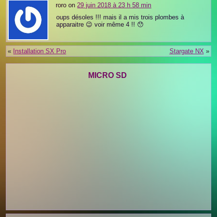
roro on
29 juin 2018 à 23 h 58 min
oups désoles !!! mais il a mis trois plombes à
apparaitre 😉 voir même 4 !! 😯
«
Installation SX Pro
Stargate NX
»
MICRO SD