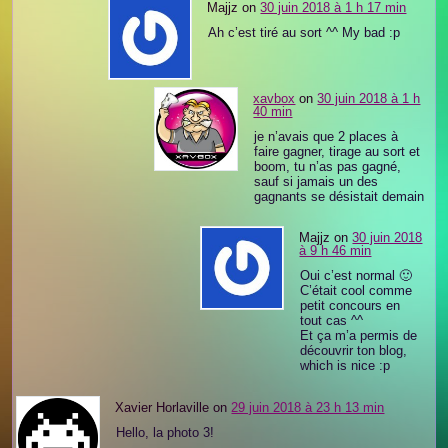
Majjz on
30 juin 2018 à 1 h 17 min
Ah c’est tiré au sort ^^ My bad :p
xavbox
on
30 juin 2018 à 1 h
40 min
je n’avais que 2 places à
faire gagner, tirage au sort et
boom, tu n’as pas gagné,
sauf si jamais un des
gagnants se désistait demain
Majjz on
30 juin 2018
à 9 h 46 min
Oui c’est normal 🙂
C’était cool comme
petit concours en
tout cas ^^
Et ça m’a permis de
découvrir ton blog,
which is nice :p
Xavier Horlaville on
29 juin 2018 à 23 h 13 min
Hello, la photo 3!