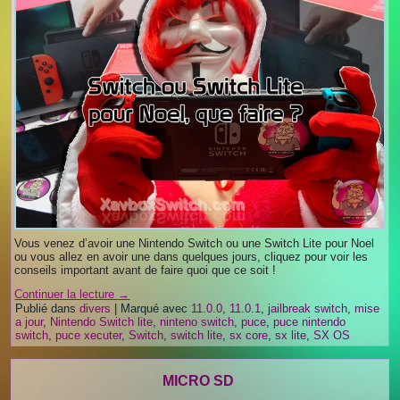
Vous venez d’avoir une Nintendo Switch ou une Switch Lite pour Noel
ou vous allez en avoir une dans quelques jours, cliquez pour voir les
conseils important avant de faire quoi que ce soit !
Continuer la lecture
→
Publié dans
divers
|
Marqué avec
11.0.0
,
11.0.1
,
jailbreak switch
,
mise
a jour
,
Nintendo Switch lite
,
ninteno switch
,
puce
,
puce nintendo
switch
,
puce xecuter
,
Switch
,
switch lite
,
sx core
,
sx lite
,
SX OS
MICRO SD