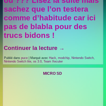
où ??? Lisez la suite mais
sachez que l’on testera
comme d’habitude car ici
pas de blabla pour des
trucs bidons !
Continuer la lecture
→
Publié dans
puce
|
Marqué avec
Hack
,
modchip
,
Nintendo Switch
,
Nintendo Switch lite
,
os 3.0
,
Team Xecuter
MICRO SD