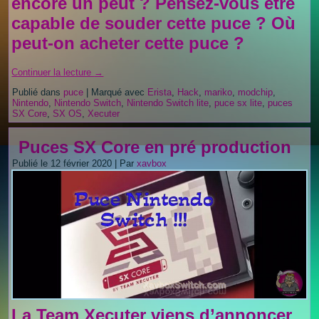
encore un peut ? Pensez-vous être
capable de souder cette puce ? Où
peut-on acheter cette puce ?
Continuer la lecture
→
Publié dans
puce
|
Marqué avec
Erista
,
Hack
,
mariko
,
modchip
,
Nintendo
,
Nintendo Switch
,
Nintendo Switch lite
,
puce sx lite
,
puces
SX Core
,
SX OS
,
Xecuter
Puces SX Core en pré production
Publié le
12 février 2020
|
Par
xavbox
La Team Xecuter viens d’annoncer