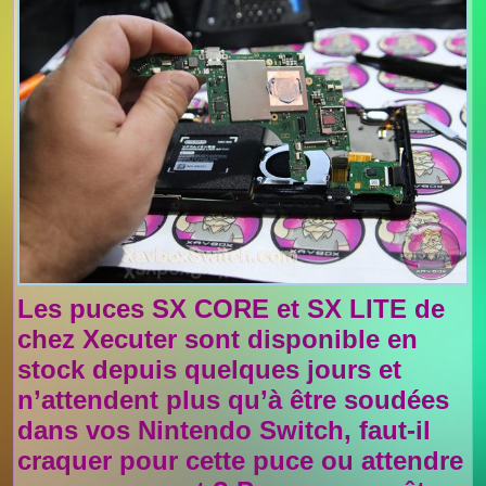
Les puces SX CORE et SX LITE de
chez Xecuter sont disponible en
stock depuis quelques jours et
n’attendent plus qu’à être soudées
dans vos Nintendo Switch, faut-il
craquer pour cette puce ou attendre